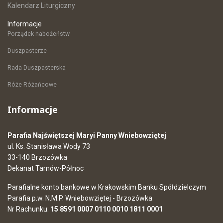
Kalendarz Liturgiczny
Informacje
Porządek nabożeństw
Duszpasterze
Rada Duszpasterska
Róże Różańcowe
Informacje
Parafia Najświętszej Maryi Panny Wniebowziętej
ul. Ks. Stanisława Wody 73
33-140 Brzozówka
Dekanat Tarnów-Północ
Parafialne konto bankowe w Krakowskim Banku Spółdzielczym
Parafia p.w. N.M.P. Wniebowziętej - Brzozówka
Nr Rachunku:
15 8591 0007 0110 0010 1811 0001