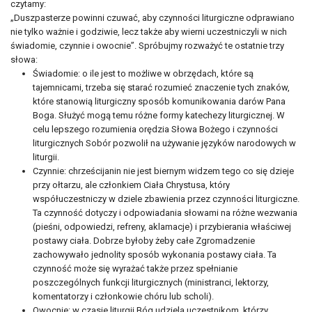
czytamy:
„Duszpasterze powinni czuwać, aby czynności liturgiczne odprawiano
nie tylko ważnie i godziwie, lecz także aby wierni uczestniczyli w nich
świadomie, czynnie i owocnie”. Spróbujmy rozważyć te ostatnie trzy
słowa:
Świadomie: o ile jest to możliwe w obrzędach, które są
tajemnicami, trzeba się starać rozumieć znaczenie tych znaków,
które stanowią liturgiczny sposób komunikowania darów Pana
Boga. Służyć mogą temu różne formy katechezy liturgicznej. W
celu lepszego rozumienia orędzia Słowa Bożego i czynności
liturgicznych Sobór pozwolił na używanie języków narodowych w
liturgii.
Czynnie: chrześcijanin nie jest biernym widzem tego co się dzieje
przy ołtarzu, ale członkiem Ciała Chrystusa, który
współuczestniczy w dziele zbawienia przez czynności liturgiczne.
Ta czynność dotyczy i odpowiadania słowami na różne wezwania
(pieśni, odpowiedzi, refreny, aklamacje) i przybierania właściwej
postawy ciała. Dobrze byłoby żeby całe Zgromadzenie
zachowywało jednolity sposób wykonania postawy ciała. Ta
czynność może się wyrażać także przez spełnianie
poszczególnych funkcji liturgicznych (ministranci, lektorzy,
komentatorzy i członkowie chóru lub scholi).
Owocnie: w czasie liturgii Bóg udziela uczestnikom, którzy