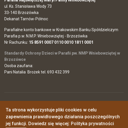
Parafia Najświętszej Maryi Panny Wniebowziętej
ul. Ks. Stanisława Wody 73
33-140 Brzozówka
Dekanat Tarnów-Północ
Parafialne konto bankowe w Krakowskim Banku Spółdzielczym
Parafia p.w. N.M.P. Wniebowziętej - Brzozówka
Nr Rachunku:
15 8591 0007 0110 0010 1811 0001
Standardy Ochrony Dzieci w Parafii pw. NMP Wniebowziętej w
Brzozówce
Osoba zaufana:
Pani Natalia Brożek tel. 693 432 399
© 2026 Parafia Najświętszej Maryi Panny Wniebowziętej w
Ta strona wykorzystuje pliki cookies w celu
Brzozówce
Polityka prywatności
zapewnienia prawidłowego działania poszczególnych
o. Piotr - 725546968
o. Janusz - 517161348
jej funkcji. Dowiedz się więcej:
Polityka prywatności