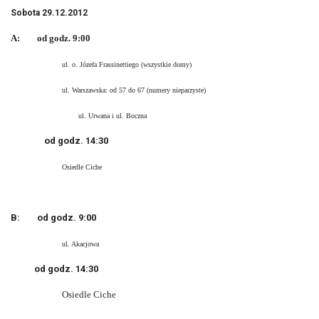
Sobota 29.12.2012
A: od godz. 9:00
ul. o. Józefa Frassinettiego (wszystkie domy)
ul. Warszawska: od 57 do 67 (numery nieparzyste)
ul. Urwana i ul. Boczna
od godz. 14:30
Osiedle Ciche
B:
od godz. 9:00
ul. Akacjowa
od godz. 14:30
Osiedle Ciche