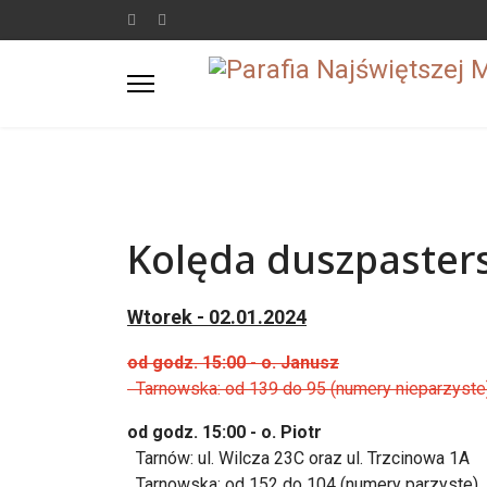
Kolęda duszpasters
Wtorek - 02.01.2024
od godz. 15:00 - o. Janusz
Tarnowska: od 139 do 95 (numery nieparzyste
od godz. 15:00 - o. Piotr
Tarnów: ul. Wilcza 23C oraz ul. Trzcinowa 1A
Tarnowska: od 152 do 104 (numery parzyste)