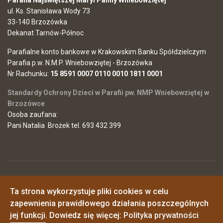
Parafia Najświętszej Maryi Panny Wniebowziętej
ul. Ks. Stanisława Wody 73
33-140 Brzozówka
Dekanat Tarnów-Północ
Parafialne konto bankowe w Krakowskim Banku Spółdzielczym
Parafia p.w. N.M.P. Wniebowziętej - Brzozówka
Nr Rachunku:
15 8591 0007 0110 0010 1811 0001
Standardy Ochrony Dzieci w Parafii pw. NMP Wniebowziętej w
Brzozówce
Osoba zaufana:
Pani Natalia Brożek tel. 693 432 399
© 2026 Parafia Najświętszej Maryi Panny Wniebowziętej w
Ta strona wykorzystuje pliki cookies w celu
Brzozówce
Polityka prywatności
zapewnienia prawidłowego działania poszczególnych
o. Piotr - 725546968
o. Janusz - 517161348
jej funkcji. Dowiedz się więcej:
Polityka prywatności