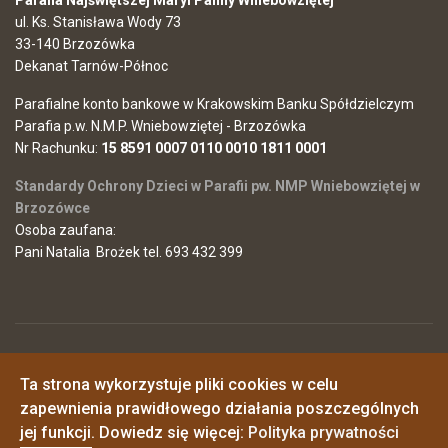
Parafia Najświętszej Maryi Panny Wniebowziętej
ul. Ks. Stanisława Wody 73
33-140 Brzozówka
Dekanat Tarnów-Północ
Parafialne konto bankowe w Krakowskim Banku Spółdzielczym
Parafia p.w. N.M.P. Wniebowziętej - Brzozówka
Nr Rachunku:
15 8591 0007 0110 0010 1811 0001
Standardy Ochrony Dzieci w Parafii pw. NMP Wniebowziętej w
Brzozówce
Osoba zaufana:
Pani Natalia Brożek tel. 693 432 399
© 2026 Parafia Najświętszej Maryi Panny Wniebowziętej w
Ta strona wykorzystuje pliki cookies w celu
Brzozówce
Polityka prywatności
zapewnienia prawidłowego działania poszczególnych
o. Piotr - 725546968
o. Janusz - 517161348
jej funkcji. Dowiedz się więcej:
Polityka prywatności