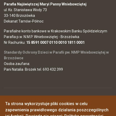
Parafia Najświętszej Maryi Panny Wniebowziętej
ul. Ks. Stanisława Wody 73
33-140 Brzozówka
Dekanat Tarnów-Północ
Parafialne konto bankowe w Krakowskim Banku Spółdzielczym
Parafia p.w. N.M.P. Wniebowziętej - Brzozówka
Nr Rachunku:
15 8591 0007 0110 0010 1811 0001
Standardy Ochrony Dzieci w Parafii pw. NMP Wniebowziętej w
Brzozówce
Osoba zaufana:
Pani Natalia Brożek tel. 693 432 399
© 2026 Parafia Najświętszej Maryi Panny Wniebowziętej w
Ta strona wykorzystuje pliki cookies w celu
Brzozówce
Polityka prywatności
zapewnienia prawidłowego działania poszczególnych
o. Piotr - 725546968
o. Janusz - 517161348