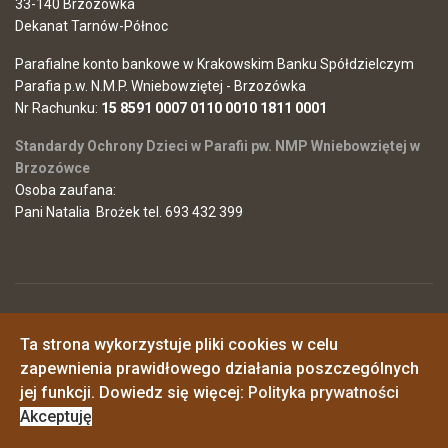
33-140 Brzozówka
Dekanat Tarnów-Północ
Parafialne konto bankowe w Krakowskim Banku Spółdzielczym
Parafia p.w. N.M.P. Wniebowziętej - Brzozówka
Nr Rachunku:
15 8591 0007 0110 0010 1811 0001
Standardy Ochrony Dzieci w Parafii pw. NMP Wniebowziętej w
Brzozówce
Osoba zaufana:
Pani Natalia Brożek tel. 693 432 399
© 2026 Parafia Najświętszej Maryi Panny Wniebowziętej w
Ta strona wykorzystuje pliki cookies w celu
Brzozówce
Polityka prywatności
zapewnienia prawidłowego działania poszczególnych
o. Piotr - 725546968
o. Janusz - 517161348
jej funkcji. Dowiedz się więcej:
Polityka prywatności
synowiemaryi@wp.pl
Akceptuję