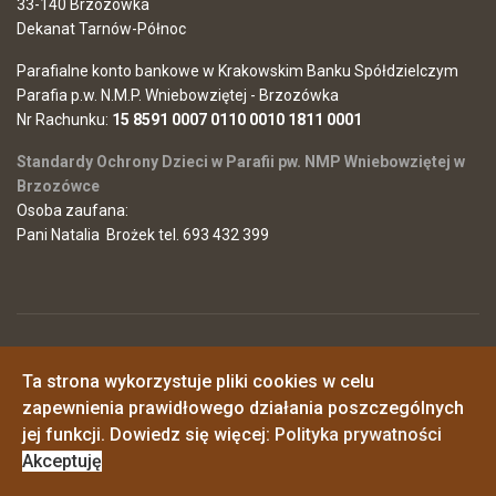
33-140 Brzozówka
Dekanat Tarnów-Północ
Parafialne konto bankowe w Krakowskim Banku Spółdzielczym
Parafia p.w. N.M.P. Wniebowziętej - Brzozówka
Nr Rachunku:
15 8591 0007 0110 0010 1811 0001
Standardy Ochrony Dzieci w Parafii pw. NMP Wniebowziętej w
Brzozówce
Osoba zaufana:
Pani Natalia Brożek tel. 693 432 399
© 2026 Parafia Najświętszej Maryi Panny Wniebowziętej w
Ta strona wykorzystuje pliki cookies w celu
Brzozówce
Polityka prywatności
zapewnienia prawidłowego działania poszczególnych
o. Piotr - 725546968
o. Janusz - 517161348
jej funkcji. Dowiedz się więcej:
Polityka prywatności
synowiemaryi@wp.pl
Akceptuję