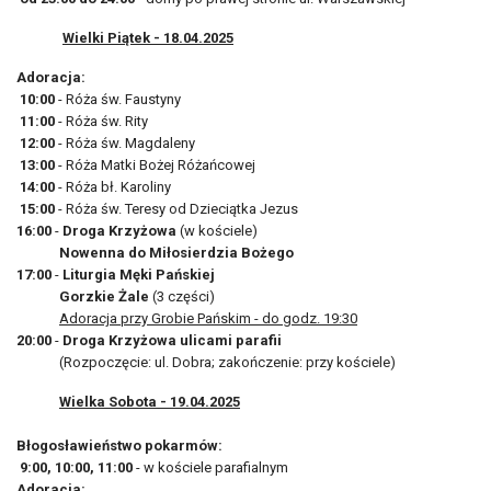
Wielki Piątek - 18.04.2025
Adoracja:
10:00
- Róża św. Faustyny
11:00
- Róża św. Rity
12:00
- Róża św. Magdaleny
13:00
- Róża Matki Bożej Różańcowej
14:00
- Róża bł. Karoliny
15:00
- Róża św. Teresy od Dzieciątka Jezus
16:00
-
Droga Krzyżowa
(w kościele)
Nowenna do Miłosierdzia Bożego
17:00
-
Liturgia Męki Pańskiej
Gorzkie Żale
(3 części)
Adoracja przy Grobie Pańskim - do godz. 19:30
20:00
-
Droga Krzyżowa ulicami parafii
(Rozpoczęcie: ul. Dobra; zakończenie: przy kościele)
Wielka Sobota - 19.04.2025
Błogosławieństwo pokarmów:
9:00, 10:00, 11:00
- w kościele parafialnym
Adoracja: