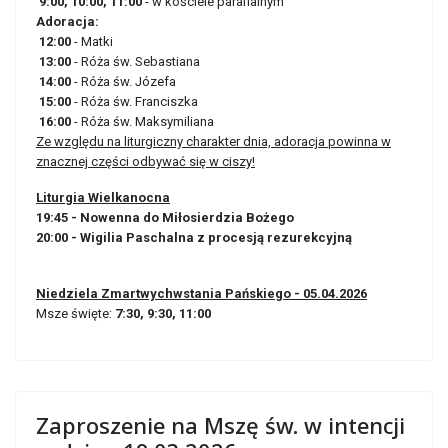
9:00, 10:00, 11:00
- w kościele parafialnym
Adoracja:
12:00
- Matki
13:00
- Róża św. Sebastiana
14:00
- Róża św. Józefa
15:00
- Róża św. Franciszka
16:00
- Róża św. Maksymiliana
Ze względu na liturgiczny charakter dnia, adoracja powinna w
znacznej części odbywać się w ciszy!
Liturgia Wielkanocna
19:45 - Nowenna do Miłosierdzia Bożego
20:00 - Wigilia Paschalna z procesją rezurekcyjną
Niedziela Zmartwychwstania Pańskiego - 05.04.2026
Msze święte:
7:30, 9:30, 11:00
Zaproszenie na Mszę św. w intencji