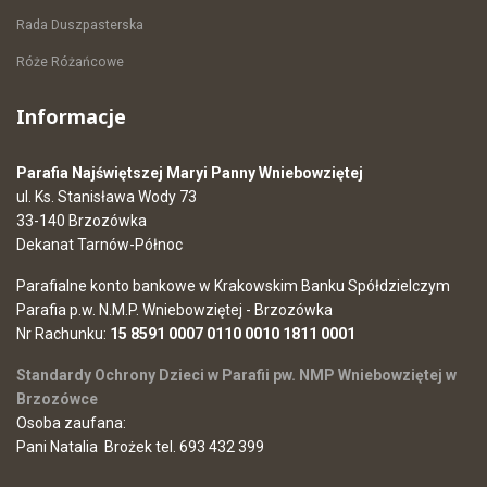
Rada Duszpasterska
Róże Różańcowe
Informacje
Parafia Najświętszej Maryi Panny Wniebowziętej
ul. Ks. Stanisława Wody 73
33-140 Brzozówka
Dekanat Tarnów-Północ
Parafialne konto bankowe w Krakowskim Banku Spółdzielczym
Parafia p.w. N.M.P. Wniebowziętej - Brzozówka
Nr Rachunku:
15 8591 0007 0110 0010 1811 0001
Standardy Ochrony Dzieci w Parafii pw. NMP Wniebowziętej w
Brzozówce
Osoba zaufana:
Pani Natalia Brożek tel. 693 432 399