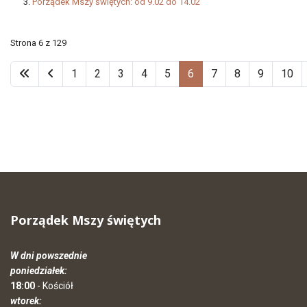
Porządek Mszy świętych: od 9.02 do 14.02
Strona 6 z 129
1
2
3
4
5
6
7
8
9
10
Porządek Mszy świętych
W dni powszednie
poniedziałek:
18:00
- Kościół
wtorek: