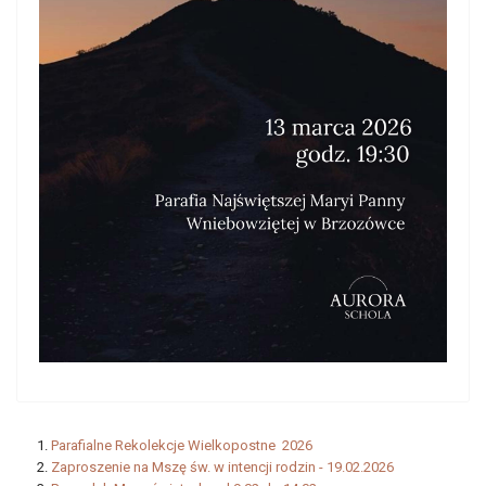
Parafialne Rekolekcje Wielkopostne 2026
Zaproszenie na Mszę św. w intencji rodzin - 19.02.2026