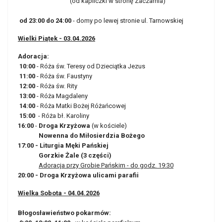
(od kapliczki w stronę Zaczarnia)
od 23:00 do 24:00
- domy po lewej stronie ul. Tarnowskiej
Wielki Piątek - 03.04.2026
Adoracja:
10:00
- Róża św. Teresy od Dzieciątka Jezus
11:00
- Róża św. Faustyny
12:00
- Róża św. Rity
13:00
- Róża Magdaleny
14:00
- Róża Matki Bożej Różańcowej
15:00
- Róża bł. Karoliny
16:00
-
Droga Krzyżowa
(w kościele)
Nowenna do Miłosierdzia Bożego
17:00 - Liturgia Męki Pańskiej
Gorzkie Żale (3 części)
Adoracja przy Grobie Pańskim - do godz. 19:30
20:00 - Droga Krzyżowa ulicami parafii
Wielka Sobota - 04.04.2026
Błogosławieństwo pokarmów: