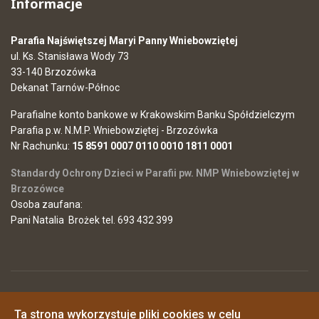
Informacje
Parafia Najświętszej Maryi Panny Wniebowziętej
ul. Ks. Stanisława Wody 73
33-140 Brzozówka
Dekanat Tarnów-Północ
Parafialne konto bankowe w Krakowskim Banku Spółdzielczym
Parafia p.w. N.M.P. Wniebowziętej - Brzozówka
Nr Rachunku:
15 8591 0007 0110 0010 1811 0001
Standardy Ochrony Dzieci w Parafii pw. NMP Wniebowziętej w
Brzozówce
Osoba zaufana:
Pani Natalia Brożek tel. 693 432 399
© 2026 Parafia Najświętszej Maryi Panny Wniebowziętej w
Ta strona wykorzystuje pliki cookies w celu
Brzozówce