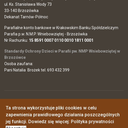
ul. Ks. Stanisława Wody 73
33-140 Brzozówka
Dekanat Tarnów-Północ
Parafialne konto bankowe w Krakowskim Banku Spółdzielczym
Parafia p.w. N.M.P. Wniebowziętej - Brzozówka
Nr Rachunku:
15 8591 0007 0110 0010 1811 0001
Standardy Ochrony Dzieci w Parafii pw. NMP Wniebowziętej w
Brzozówce
Osoba zaufana:
Pani Natalia Brożek tel. 693 432 399
© 2026 Parafia Najświętszej Maryi Panny Wniebowziętej w
Ta strona wykorzystuje pliki cookies w celu
Brzozówce
Polityka prywatności
zapewnienia prawidłowego działania poszczególnych
o. Piotr - 725546968
o. Janusz - 517161348
jej funkcji. Dowiedz się więcej:
Polityka prywatności
synowiemaryi@wp.pl