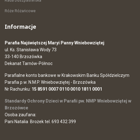
Rada Duszpasterska
Róże Różańcowe
Informacje
Parafia Najświętszej Maryi Panny Wniebowziętej
ul. Ks. Stanisława Wody 73
33-140 Brzozówka
Dekanat Tarnów-Północ
Parafialne konto bankowe w Krakowskim Banku Spółdzielczym
Parafia p.w. N.M.P. Wniebowziętej - Brzozówka
Nr Rachunku:
15 8591 0007 0110 0010 1811 0001
Standardy Ochrony Dzieci w Parafii pw. NMP Wniebowziętej w
Brzozówce
Osoba zaufana:
Pani Natalia Brożek tel. 693 432 399