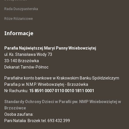
Rada Duszpasterska
Róże Różańcowe
Informacje
Parafia Najświętszej Maryi Panny Wniebowziętej
ul. Ks. Stanisława Wody 73
33-140 Brzozówka
Dekanat Tarnów-Północ
Parafialne konto bankowe w Krakowskim Banku Spółdzielczym
Parafia p.w. N.M.P. Wniebowziętej - Brzozówka
Nr Rachunku:
15 8591 0007 0110 0010 1811 0001
Standardy Ochrony Dzieci w Parafii pw. NMP Wniebowziętej w
Brzozówce
Osoba zaufana:
Pani Natalia Brożek tel. 693 432 399