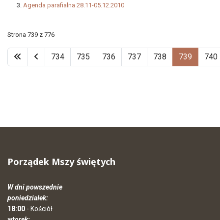
Agenda parafialna 28.11-05.12.2010
Strona 739 z 776
734
735
736
737
738
739
740
Porządek Mszy świętych
W dni powszednie
poniedziałek:
18:00
- Kościół
wtorek: