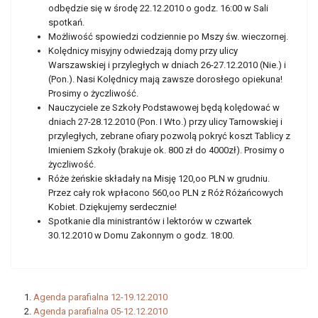
odbędzie się w środę 22.12.2010 o godz. 16:00 w Sali
spotkań.
Możliwość spowiedzi codziennie po Mszy św. wieczornej.
Kolędnicy misyjny odwiedzają domy przy ulicy
Warszawskiej i przyległych w dniach 26-27.12.2010 (Nie.) i
(Pon.). Nasi Kolędnicy mają zawsze dorosłego opiekuna!
Prosimy o życzliwość.
Nauczyciele ze Szkoły Podstawowej będą kolędować w
dniach 27-28.12.2010 (Pon. I Wto.) przy ulicy Tarnowskiej i
przyległych, zebrane ofiary pozwolą pokryć koszt Tablicy z
Imieniem Szkoły (brakuje ok. 800 zł do 4000zł). Prosimy o
życzliwość.
Róże żeńskie składały na Misję 120,oo PLN w grudniu.
Przez cały rok wpłacono 560,oo PLN z Róż Różańcowych
Kobiet. Dziękujemy serdecznie!
Spotkanie dla ministrantów i lektorów w czwartek
30.12.2010 w Domu Zakonnym o godz. 18:00.
Agenda parafialna 12-19.12.2010
Agenda parafialna 05-12.12.2010