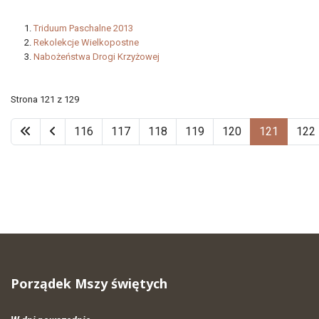
Triduum Paschalne 2013
Rekolekcje Wielkopostne
Nabożeństwa Drogi Krzyżowej
Strona 121 z 129
116
117
118
119
120
121
122
Porządek Mszy świętych