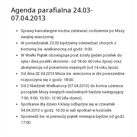
Agenda parafialna 24.03-
07.04.2013
Sprawy kancelaryjne można załatwiać codziennie po Mszy
świętej wieczornej.
W poniedziałek 25.03 będziemy odwiedzać chorych z
Komunią św. wielkanocną od godz. 9:00.
W Wielki Piątek obowiązuje post ścisły (jeden posiłek do
syta i dwa posiłki skromne - od 18 do 60 roku życia) oraz
abstynencja od pokarmów mięsnych (od 14 roku życia).
Od dnia 02.04.2013 Msza św. wieczorna w dni powszednie
rozpoczyna się o godz. 18:00.
Od 2 Niedzieli Wielkanocy (07.04.2013) do końca czerwca
porządek Mszy świętych niedzielnych będzie następujący:
7:00; 9:00; 10:30 i 12:00 (dla dzieci).
Spotkanie dla dzieci II klasy odbędzie się w czwartek
04.04.2013 o godz. 16:30 w sali spotkań w kościele.
Spowiedź św. w pierwszy piątek miesiąca będzie od godz.
17:00.