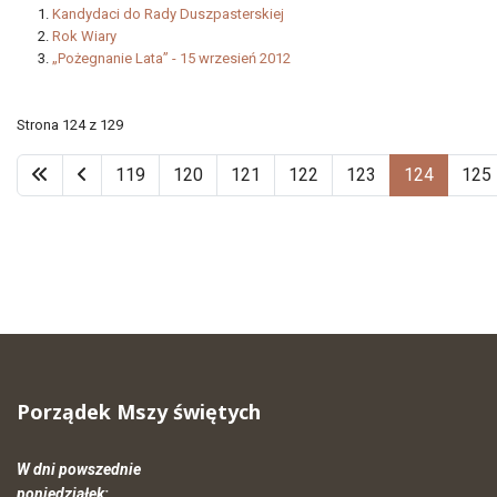
Kandydaci do Rady Duszpasterskiej
Rok Wiary
„Pożegnanie Lata” - 15 wrzesień 2012
Strona 124 z 129
119
120
121
122
123
124
125
Porządek Mszy świętych
W dni powszednie
poniedziałek: