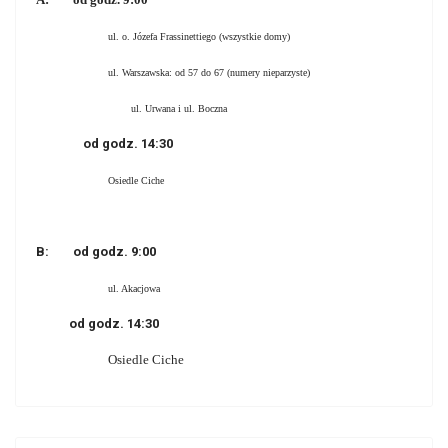
ul. o. Józefa Frassinettiego (wszystkie domy)
ul. Warszawska: od 57 do 67 (numery nieparzyste)
ul. Urwana i ul. Boczna
od godz. 14:30
Osiedle Ciche
B:
od godz. 9:00
ul. Akacjowa
od godz. 14:30
Osiedle Ciche